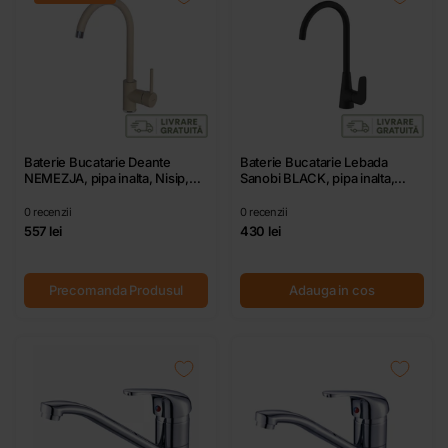
Baterie Bucatarie Deante
Baterie Bucatarie Lebada
NEMEZJA, pipa inalta, Nisip,
Sanobi BLACK, pipa inalta,
cartus ceramic D 35 mm
Negru, cartus ceramic D 35
mm
0
recenzii
0
recenzii
557 lei
430 lei
Precomanda Produsul
Adauga in cos