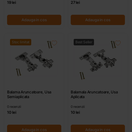
19 lei
27 lei
Adauga in cos
Adauga in cos
Stoc limitat
Best Seller
Balama Aruncatoare, Usa
Balamala Aruncatoare, Usa
Semiaplicata
Aplicata
0
recenzii
0
recenzii
10 lei
10 lei
Adauga in cos
Adauga in cos