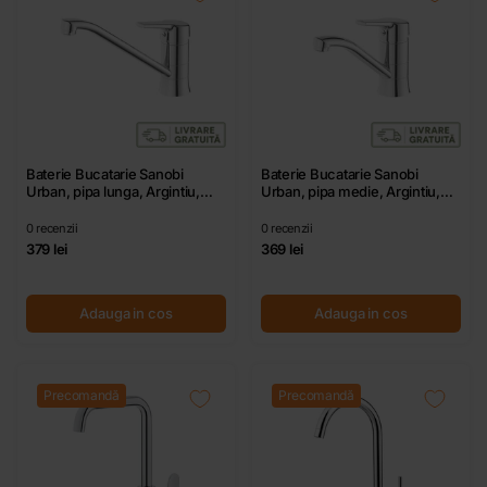
Baterie Bucatarie Sanobi
Baterie Bucatarie Sanobi
Urban, pipa lunga, Argintiu,
Urban, pipa medie, Argintiu,
cartus ceramic D 40 mm
cartus ceramic D 40 mm
0
recenzii
0
recenzii
379 lei
369 lei
Adauga in cos
Adauga in cos
Precomandă
Precomandă