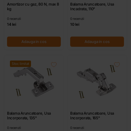
Amortizor cu gaz, 80 N, max 8
Balama Aruncatoare, Usa
kg
Incadrata, 110°
0
recenzii
0
recenzii
14 lei
10 lei
Adauga in cos
Adauga in cos
Stoc limitat
Balama Aruncatoare, Usa
Balama Aruncatoare, Usa
Incorporata, 135°
Incorporata, 165°
0
recenzii
0
recenzii