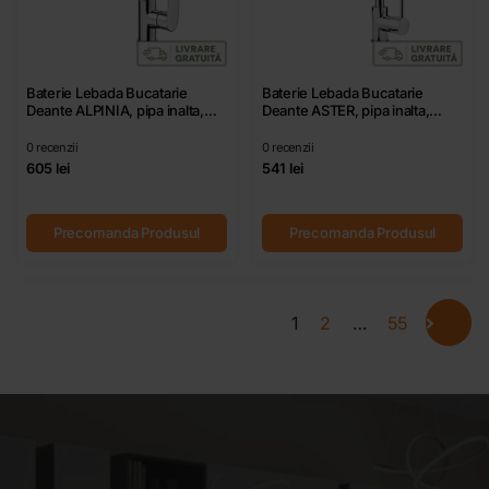
Baterie Lebada Bucatarie
Baterie Lebada Bucatarie
Deante ALPINIA, pipa inalta,
Deante ASTER, pipa inalta,
Cromat, cartus ceramic D 35
Cromat, cartus ceramic D 35
mm
mm
0
recenzii
0
recenzii
605 lei
541 lei
Precomanda Produsul
Precomanda Produsul
1
2
…
55