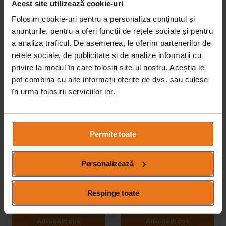
Acest site utilizează cookie-uri
245 lei
273 lei
Folosim cookie-uri pentru a personaliza conținutul și
anunțurile, pentru a oferi funcții de rețele sociale și pentru
Adauga in cos
Adauga in cos
a analiza traficul. De asemenea, le oferim partenerilor de
rețele sociale, de publicitate și de analize informații cu
privire la modul în care folosiți site-ul nostru. Aceștia le
pot combina cu alte informații oferite de dvs. sau culese
în urma folosirii serviciilor lor.
Permite toate
Baterie Bucatarie Sanobi
Baterie Bucatarie Sanobi Lotus,
Personalizează
Boema, pipa medie, Argintiu,
pipa lunga, Argintiu, cartus
cartus ceramic D 40 mm
ceramic D 35 mm
0
recenzii
0
recenzii
245 lei
343 lei
Respinge toate
Adauga in cos
Adauga in cos