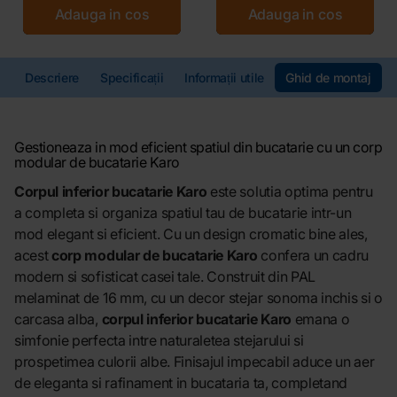
Adauga in cos
Adauga in cos
Descriere
Specificații
Informații utile
Ghid de montaj
Gestioneaza in mod eficient spatiul din bucatarie cu un corp
modular de bucatarie Karo
Corpul inferior bucatarie Karo
este solutia optima pentru
a completa si organiza spatiul tau de bucatarie intr-un
mod elegant si eficient. Cu un design cromatic bine ales,
acest
corp modular de bucatarie Karo
confera un cadru
modern si sofisticat casei tale. Construit din PAL
melaminat de 16 mm, cu un decor stejar sonoma inchis si o
carcasa alba,
corpul inferior bucatarie Karo
emana o
simfonie perfecta intre naturaletea stejarului si
prospetimea culorii albe. Finisajul impecabil aduce un aer
de eleganta si rafinament in bucataria ta, completand