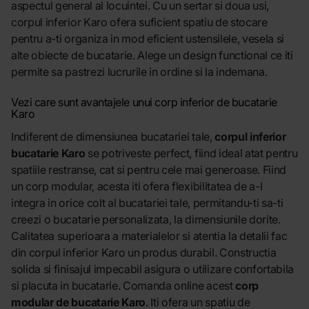
aspectul general al locuintei. Cu un sertar si doua usi,
corpul inferior Karo ofera suficient spatiu de stocare
pentru a-ti organiza in mod eficient ustensilele, vesela si
alte obiecte de bucatarie. Alege un design functional ce iti
permite sa pastrezi lucrurile in ordine si la indemana.
Vezi care sunt avantajele unui corp inferior de bucatarie
Karo
Indiferent de dimensiunea bucatariei tale,
corpul inferior
bucatarie Karo
se potriveste perfect, fiind ideal atat pentru
spatiile restranse, cat si pentru cele mai generoase. Fiind
un corp modular, acesta iti ofera flexibilitatea de a-l
integra in orice colt al bucatariei tale, permitandu-ti sa-ti
creezi o bucatarie personalizata, la dimensiunile dorite.
Calitatea superioara a materialelor si atentia la detalii fac
din corpul inferior Karo un produs durabil. Constructia
solida si finisajul impecabil asigura o utilizare confortabila
si placuta in bucatarie. Comanda online acest
corp
modular de bucatarie Karo
. Iti ofera un spatiu de