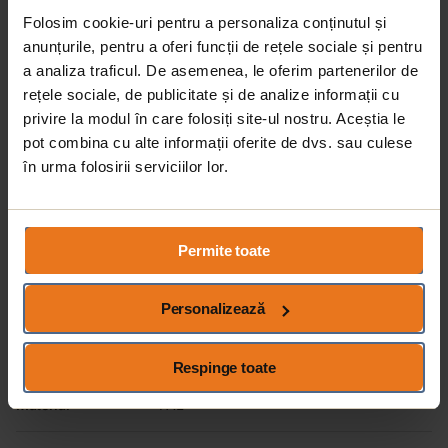
Folosim cookie-uri pentru a personaliza conținutul și
anunțurile, pentru a oferi funcții de rețele sociale și pentru
a analiza traficul. De asemenea, le oferim partenerilor de
rețele sociale, de publicitate și de analize informații cu
privire la modul în care folosiți site-ul nostru. Aceștia le
pot combina cu alte informații oferite de dvs. sau culese
în urma folosirii serviciilor lor.
Permite toate
Specificații
Numar sertare
1 sertar
Personalizează
Numar usi
2 usi
Respinge toate
Material
PAL