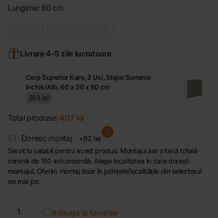
Lungime:
60 cm
Livrare 4-5 zile lucratoare
Corp Superior Karo, 2 Usi, Stejar Sonoma
Inchis/Alb, 60 x 30 x 60 cm
263 lei
Total produse:
407 lei
?
Doresc montaj
+92 lei
Serviciu valabil pentru acest produs. Montajul are o taxă totală
minimă de 150 lei/comandă. Alege localitatea în care dorești
montajul. Oferim montaj doar în județele/localitățile din selectorul
de mai jos:
Adauga la favorite